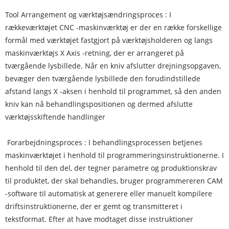
‌Tool Arrangement og værktøjsændringsproces ‌: I
rækkeværktøjet CNC -maskinværktøj er der en række forskellige
formål med værktøjet fastgjort på værktøjsholderen og langs
maskinværktøjs X Axis -retning, der er arrangeret på
tværgående lysbillede. Når en kniv afslutter drejningsopgaven,
bevæger den tværgående lysbillede den forudindstillede
afstand langs X -aksen i henhold til programmet, så den anden
kniv kan nå behandlingspositionen og dermed afslutte
værktøjsskiftende handlinger ‌
‌ Forarbejdningsproces ‌: I behandlingsprocessen betjenes
maskinværktøjet i henhold til programmeringsinstruktionerne. I
henhold til den del, der tegner parametre og produktionskrav
til produktet, der skal behandles, bruger programmereren CAM
-software til automatisk at generere eller manuelt kompilere
driftsinstruktionerne, der er gemt og transmitteret i
tekstformat. Efter at have modtaget disse instruktioner