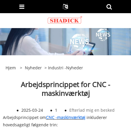
Hjem
>
Nyheder
>
Industri -nyheder
Arbejdsprincippet for CNC -
maskinværktøj
●
2025-03-24
●
1
●
Efterlad mig en besked
Arbejdsprincippet om
CNC -maskinværktøj
‌ inkluderer
hovedsageligt følgende trin: