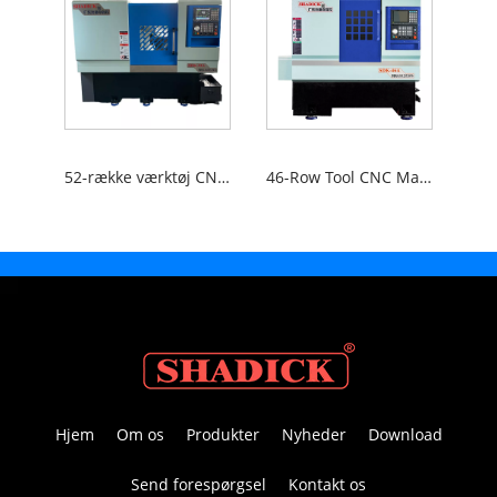
52-række værktøj CNC-værktøjsmaskiner
46-Row Tool CNC Maskinværktøjer
Hjem
Om os
Produkter
Nyheder
Download
Send forespørgsel
Kontakt os