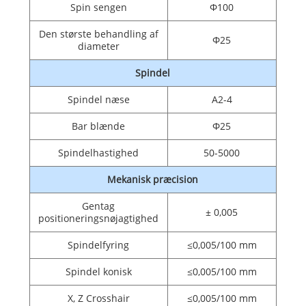
Spin sengen
Φ100
Den største behandling af
Φ25
diameter
Spindel
Spindel næse
A2-4
Bar blænde
Φ25
Spindelhastighed
50-5000
Mekanisk præcision
Gentag
± 0,005
positioneringsnøjagtighed
Spindelfyring
≤0,005/100 mm
Spindel konisk
≤0,005/100 mm
X, Z Crosshair
≤0,005/100 mm