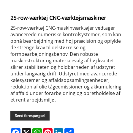
25-row-værktøj CNC-værktøjsmaskiner
25-row-værktøj CNC-maskinværktøjer vedtager
avancerede numeriske kontrolsystemer, som kan
opnå bearbejdning med høj præcision og opfylde
de strenge krav til delstørrelse og
formbearbejdningsbehov. Den robuste
maskinstruktur og materialevalg af høj kvalitet
sikrer stabiliteten og holdbarheden af ​​udstyret
under langvarig drift. Udstyret med avancerede
kølesystemer og affaldsopsamlingsenheder,
reduktion af olie tågeemissioner og akkumulering
af affald under forarbejdning og opretholdelse af
et rent arbejdsmiljø.
Send forespørgsel
Facebook
X
WhatsApp
Pinterest
LinkedIn
Share