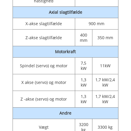
hastighed
Axial slagtilfælde
X-akse slagtilfælde
900 mm
400
Z-akse slagtilfælde
350 mm
mm
Motorkraft
7,5
Spindel (servo) og motor
11kW
kW
1,3
1,7 kW/2,4
X akse (servo) og motor
kW
kW
1,3
1,7 kW/2,4
Z -akse (servo) og motor
kW
kW
Andre
3200
Vægt
3300 kg
kg