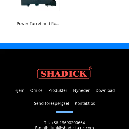
Power Turret and Row Tool CNC Machine Tools
Hjem
Om os
Produkter
Nyheder
Download
Send forespørgsel
Kontakt os
Tlf:
+86-13690200664
E-mail:
liuqi@shadick-cnc.com