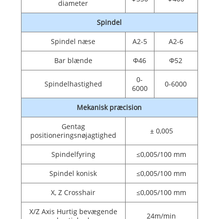
diameter
Spindel
Spindel næse
A2-5
A2-6
Bar blænde
Φ46
Φ52
0-
Spindelhastighed
0-6000
6000
Mekanisk præcision
Gentag
± 0,005
positioneringsnøjagtighed
Spindelfyring
≤0,005/100 mm
Spindel konisk
≤0,005/100 mm
X, Z Crosshair
≤0,005/100 mm
X/Z Axis Hurtig bevægende
24m/min