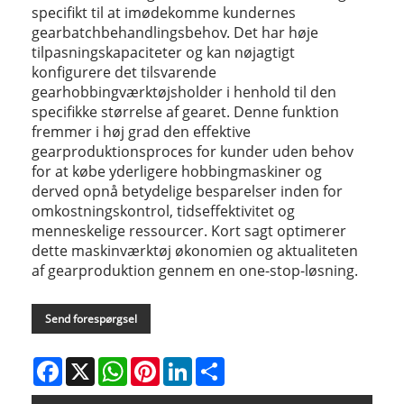
specifikt til at imødekomme kundernes
gearbatchbehandlingsbehov. Det har høje
tilpasningskapaciteter og kan nøjagtigt
konfigurere det tilsvarende
gearhobbingværktøjsholder i henhold til den
specifikke størrelse af gearet. Denne funktion
fremmer i høj grad den effektive
gearproduktionsproces for kunder uden behov
for at købe yderligere hobbingmaskiner og
derved opnå betydelige besparelser inden for
omkostningskontrol, tidseffektivitet og
menneskelige ressourcer. Kort sagt optimerer
dette maskinværktøj økonomien og aktualiteten
af ​​gearproduktion gennem en one-stop-løsning.
Send forespørgsel
Facebook
X
WhatsApp
Pinterest
LinkedIn
Share